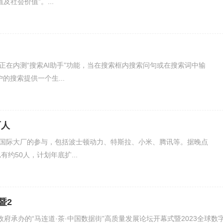
社会价值”。...
站正在内测“搜索AI助手”功能，当在搜索框内搜索问句或在搜索词中输
的搜索提供一个生...
百人
多国际大厂的参与，包括波士顿动力、特斯拉、小米、腾讯等。据晚点
有约50人，计划年底扩...
暨2
政府承办的“马连道·茶·中国数据街”高质量发展论坛开幕式暨2023全球数