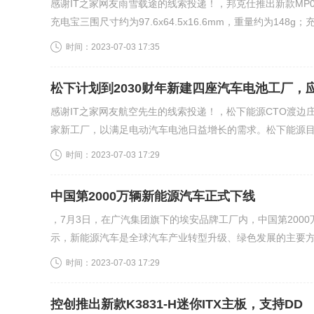
感谢IT之家网友雨雪载途的线索投递！，邦克仕推出新款MP0
充电宝三围尺寸约为97.6x64.5x16.6mm，重量约为148g；充.
时间：
2023-07-03 17:35
松下计划到2030财年新建四座汽车电池工厂，
感谢IT之家网友航空先生的线索投递！，松下能源CTO渡边
家新工厂，以满足电动汽车电池日益增长的需求。松下能源目前
时间：
2023-07-03 17:29
中国第2000万辆新能源汽车正式下线
，7月3日，在广汽集团旗下的埃安品牌工厂内，中国第200
示，新能源汽车是全球汽车产业转型升级、绿色发展的主要方向
时间：
2023-07-03 17:29
控创推出新款K3831-H迷你ITX主板，支持DD