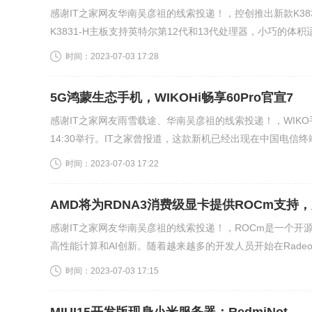
感谢IT之家网友华南吴彦祖的线索投递！，控创推出新款K38
K3831-H主板支持英特尔第12代和13代处理器，小巧的体积适
时间：
2023-07-03 17:28
5G鸿蒙生态手机，WIKOHi畅享60Pro官宣7
感谢IT之家网友雨雪载途、华南吴彦祖的线索投递！，WIKO手
14:30举行。IT之家曾报道，这款新机已经出现在中国电信终端
时间：
2023-07-03 17:22
AMD将为RDNA3消费级显卡提供ROCm支持
感谢IT之家网友华南吴彦祖的线索投递！，ROCm是一个开源软
高性能计算和AI创新。随着越来越多的开发人员开始在Radeon和
时间：
2023-07-03 17:15