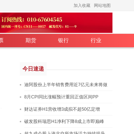
加入收藏
网站地图
票
期货
银行
行业
今日速递
，
迪阿股份上半年销售费用近7亿元未来将做
8月CPI同比涨幅预计重回正值区间PP
财达证券H1营收增3成拟不超50亿定增
破发股科瑞思H1净利下降8成上市即巅峰
超九成个股上涨北交所市场活力持续提升