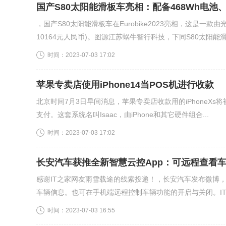
国产S80太阳能滑板车亮相：配备468Wh电池、
，国产S80太阳能滑板车在Eurobike2023亮相，这是一
10164元人民币)。图源江苏蜗牛智行科技，下同S80太阳能滑.
时间：
2023-07-03 17:02
苹果专卖店使用iPhone14当POS机进行收款
北京时间7月3日早间消息，苹果专卖店收款用的iPhoneXs将被
支付。这套系统名叫Isaac，由iPhone和其它硬件组合...
时间：
2023-07-03 17:02
长安汽车获推全新智慧云控App：可远程查看
感谢IT之家网友雨雪载途的线索投递！，长安汽车发布微博，
车辆信息。也可在手机端远程控制车辆功能的开启与关闭。IT之
时间：
2023-07-03 16:55