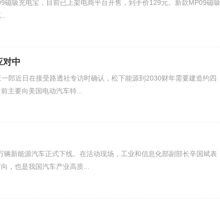
9磁吸充电宝，目前已上架电商平台开售，到手价129元。新款MP09磁
..
应对中
庄一郎近日在接受路透社专访时确认，松下能源到2030财年需要建造约四
主要向美国电动汽车特...
0万辆新能源汽车正式下线。在活动现场，工业和信息化部副部长辛国斌表
，也是我国汽车产业高质...