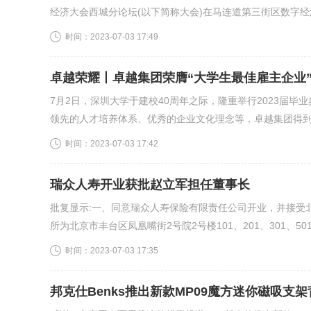
经济大会西城分论坛(以下简称大会)在马连道第三街区数字经济
时间：
2023-07-03 17:49
卓越荣耀丨卓越集团荣膺“大学生最佳雇主企业
7月2日，深圳大学于建校40周年之际，隆重举行2023届毕
领先的人才培养体系、优秀的企业文化理念等，卓越集团得到深
时间：
2023-07-03 17:42
瑞众人寿开业获批赵立军担任董事长
批复显示:一、同意瑞众人寿保险有限责任公司开业，并接受
所为北京市丰台区凤凰嘴街2号院2号楼101、201、301、501、1
时间：
2023-07-03 17:35
邦克仕Benks推出新款MP09魔方迷你磁吸支架