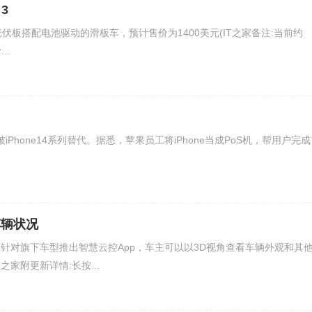
3
款由光伏板搭配电池驱动的滑板车，预计售价为1400美元(IT之家备注:当前约
..
iPhone14系列替代。据悉，苹果员工将iPhone当成PoS机，帮用户完成
车辆状况
针对旗下车型推出智慧云控App，车主可以以3D视角查看车辆外观和其
家附更新详情:长按...