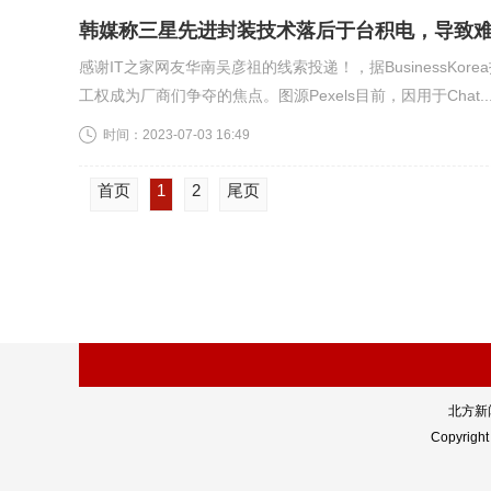
韩媒称三星先进封装技术落后于台积电，导致难
感谢IT之家网友华南吴彦祖的线索投递！，据BusinessKo
工权成为厂商们争夺的焦点。图源Pexels目前，因用于Chat..
时间：
2023-07-03 16:49
首页
1
2
尾页
北方新闻
Copyrigh