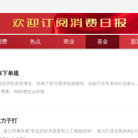
消费
热点
商业
基金
股
体下单规
供应苦陷库存满仓、价格下跌与需求低迷困境。但由于近年来AI行业爆火
通、AMD都在台积电...
致力于打
，该公司秉持着“坚定的技术愿景和人工智能信仰”，致力打造全新的AI2.0