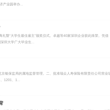
产业园举办...
”
业典礼暨“大学生最佳雇主”颁奖仪式。卓越等40家深圳企业获此殊荣。凭借
圳大学广大毕业生...
北京银保监局的属地监督管理。二、批准瑞众人寿保险有限责任公司营业
201、1...
背